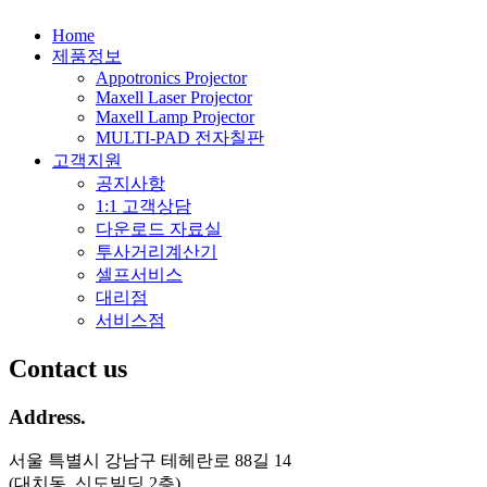
Home
제품정보
Appotronics Projector
Maxell Laser Projector
Maxell Lamp Projector
MULTI-PAD 전자칠판
고객지원
공지사항
1:1 고객상담
다운로드 자료실
투사거리계산기
셀프서비스
대리점
서비스점
Contact us
Address.
서울 특별시 강남구 테헤란로 88길 14
(대치동, 신도빌딩 2층)