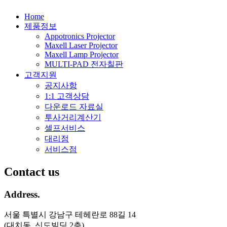
Home
제품정보
Appotronics Projector
Maxell Laser Projector
Maxell Lamp Projector
MULTI-PAD 전자칠판
고객지원
공지사항
1:1 고객상담
다운로드 자료실
투사거리계산기
셀프서비스
대리점
서비스점
Contact us
Address.
서울 특별시 강남구 테헤란로 88길 14
(대치동, 신도빌딩 2층)